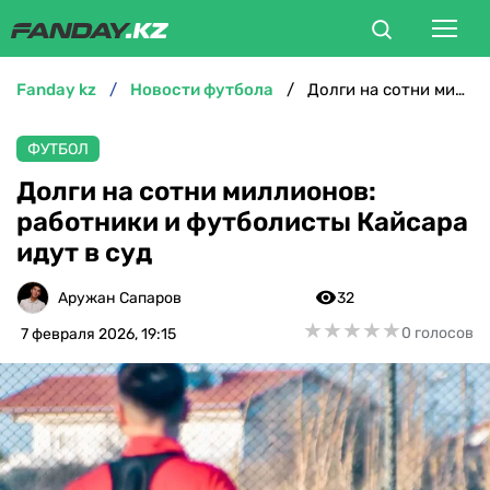
fanday kz
новости футбола
Долги на сотни миллионов: работники и футболисты Кайсара идут в суд
ФУТБОЛ
ФУТБОЛ
БОКС
Долги на сотни миллионов:
работники и футболисты Кайсара
ММА
идут в суд
ТЕННИС
Аружан Сапаров
32
★
★
★
★
★
★
★
★
★
★
0 голосов
7 февраля 2026, 19:15
ХОККЕЙ
ФУТЗАЛ
ВЕЛОСПОРТ