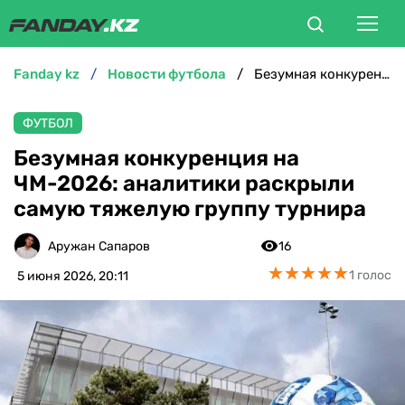
fanday kz
новости футбола
Безумная конкуренция на ЧМ-2026: аналитики раскрыли самую тяжелую группу турнира
ФУТБОЛ
ФУТБОЛ
БОКС
Безумная конкуренция на
ЧМ-2026: аналитики раскрыли
ММА
самую тяжелую группу турнира
ТЕННИС
Аружан Сапаров
16
★
★
★
★
★
★
★
★
★
★
1 голос
5 июня 2026, 20:11
ХОККЕЙ
ФУТЗАЛ
ВЕЛОСПОРТ