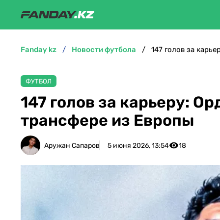
fanday kz
новости футбола
147 голов за карь
ФУТБОЛ
147 голов за карьеру: О
трансфере из Европы
Аружан Сапаров
5 июня 2026, 13:54
18