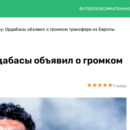
ФУТБОЛ
БОКС
ММА
ТЕННИ
еру: Ордабасы объявил о громком трансфере из Европы
рдабасы объявил о громком
★
★
★
★
★
★
★
★
★
★
1 голос