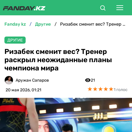
fanday kz
другие
Ризабек сменит вес? Тренер раскрыл неожиданные планы чемпиона мира
ФУТБОЛ
ДРУГИЕ
БОКС
Ризабек сменит вес? Тренер
раскрыл неожиданные планы
ММА
чемпиона мира
ТЕННИС
Аружан Сапаров
21
★
★
★
★
★
★
★
★
★
★
1 голос
20 мая 2026, 01:21
ХОККЕЙ
ФУТЗАЛ
ВЕЛОСПОРТ