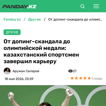
fanday kz
другие
От допинг-скандала до олимпийской медали: казахстанский спортсмен завершил карьеру
ФУТБОЛ
ДРУГИЕ
БОКС
От допинг-скандала до
олимпийской медали:
ММА
казахстанский спортсмен
завершил карьеру
ТЕННИС
Аружан Сапаров
27
ХОККЕЙ
★
★
★
★
★
★
★
★
★
★
1 голос
18 мая 2026, 23:59
ФУТЗАЛ
ВЕЛОСПОРТ