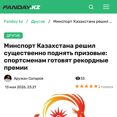
fanday kz
другие
Минспорт Казахстана решил существенно поднять призовые: спортсменам готовят рекордные премии
ФУТБОЛ
ДРУГИЕ
БОКС
Минспорт Казахстана решил
существенно поднять призовые:
ММА
спортсменам готовят рекордные
премии
ТЕННИС
Аружан Сапаров
33
ХОККЕЙ
★
★
★
★
★
★
★
★
★
★
2 голоса
13 мая 2026, 23:21
ФУТЗАЛ
ВЕЛОСПОРТ