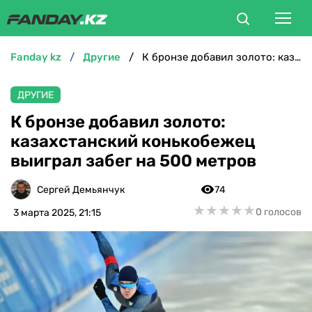
fanday kz
другие
К бронзе добавил золото: казахстанский конькобежец выиграл забег на 500 метров
ФУТБОЛ
ДРУГИЕ
БОКС
К бронзе добавил золото:
казахстанский конькобежец
ММА
выиграл забег на 500 метров
ТЕННИС
Сергей Демьянчук
74
★
★
★
★
★
★
★
★
★
★
0 голосов
3 марта 2025, 21:15
ХОККЕЙ
ФУТЗАЛ
ВЕЛОСПОРТ