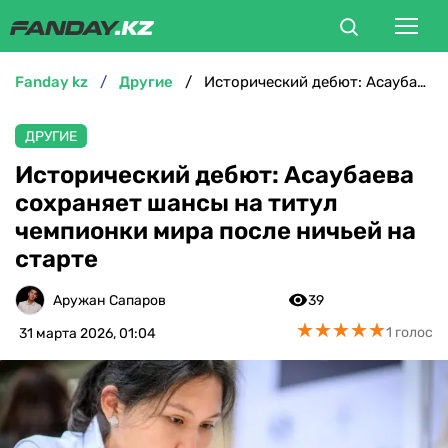
fanday kz
другие
Исторический дебют: Асаубаева сохраняет шансы на титул чемпионки мира после ничьей на старте
ФУТБОЛ
ДРУГИЕ
БОКС
Исторический дебют: Асаубаева
сохраняет шансы на титул
ММА
чемпионки мира после ничьей на
старте
ТЕННИС
Аружан Сапаров
39
ХОККЕЙ
★
★
★
★
★
★
★
★
★
★
1 голос
31 марта 2026, 01:04
ФУТЗАЛ
ВЕЛОСПОРТ