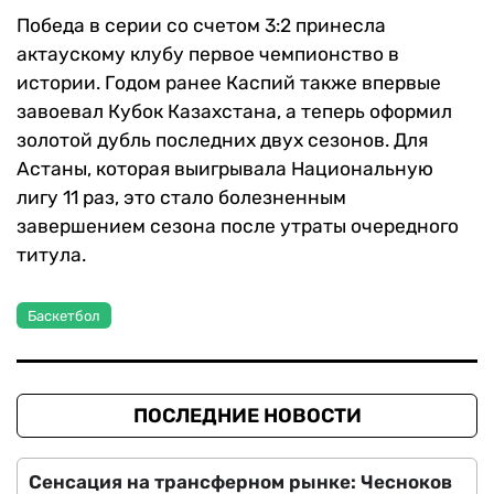
Победа в серии со счетом 3:2 принесла
актаускому клубу первое чемпионство в
истории. Годом ранее Каспий также впервые
завоевал Кубок Казахстана, а теперь оформил
золотой дубль последних двух сезонов. Для
Астаны, которая выигрывала Национальную
лигу 11 раз, это стало болезненным
завершением сезона после утраты очередного
титула.
Баскетбол
ПОСЛЕДНИЕ НОВОСТИ
Сенсация на трансферном рынке: Чесноков