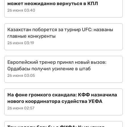
может неожиданно вернуться в КПЛ
26 июня 03:40
Казахстан поборется за турнир UFC: названы
главные конкуренты
26 июня 03:19
Европейский тренер принял новый вызов:
Ордабасы получил усиление в штаб
26 июня 03:05
На фоне громкого скандала: КФФ назначила
нового координатора судейства УЕФА
26 июня 02:57