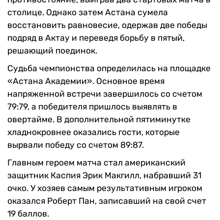
столице. Однако затем Астана сумела
восстановить равновесие, одержав две победы
подряд в Актау и переведя борьбу в пятый,
решающий поединок.
Судьба чемпионства определилась на площадке
«Астана Академии». Основное время
напряженной встречи завершилось со счетом
79:79, а победителя пришлось выявлять в
овертайме. В дополнительной пятиминутке
хладнокровнее оказались гости, которые
вырвали победу со счетом 89:87.
Главным героем матча стал американский
защитник Каспия Эрик Макгилл, набравший 31
очко. У хозяев самым результативным игроком
оказался Роберт Пан, записавший на свой счет
19 баллов.