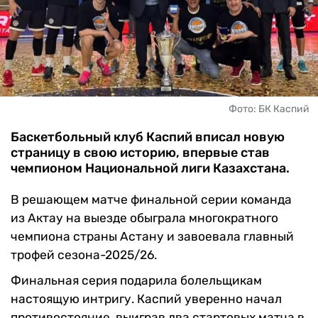
ЧМ-2026
ДРУГИЕ
БУКМЕКЕРЫ
Фото: БК Каспий
Баскетбольный клуб Каспий вписал новую
страницу в свою историю, впервые став
чемпионом Национальной лиги Казахстана.
В решающем матче финальной серии команда
из Актау на выезде обыграла многократного
чемпиона страны Астану и завоевала главный
трофей сезона-2025/26.
Финальная серия подарила болельщикам
настоящую интригу. Каспий уверенно начал
противостояние, выиграв два стартовых матча в