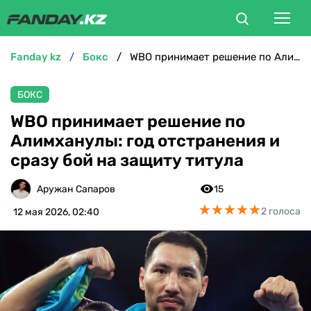
fanday kz
бокс
WBO принимает решение по Алимханулы: год отстранения и сразу бой на защиту титула
ФУТБОЛ
БОКС
БОКС
WBO принимает решение по
Алимханулы: год отстранения и
ММА
сразу бой на защиту титула
ТЕННИС
Аружан Сапаров
15
★
★
★
★
★
★
★
★
★
★
2 голоса
12 мая 2026, 02:40
ХОККЕЙ
ФУТЗАЛ
ВЕЛОСПОРТ