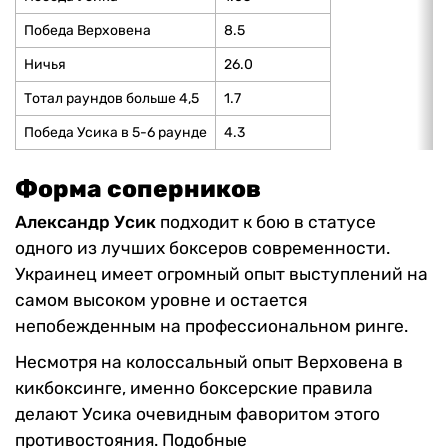
Победа Верховена
8.5
Ничья
26.0
Тотал раундов больше 4,5
1.7
Победа Усика в 5-6 раунде
4.3
Форма соперников
Александр Усик
подходит к бою в статусе
одного из лучших боксеров современности.
Украинец имеет огромный опыт выступлений на
самом высоком уровне и остается
непобежденным на профессиональном ринге.
Несмотря на колоссальный опыт Верховена в
кикбоксинге, именно боксерские правила
делают Усика очевидным фаворитом этого
противостояния. Подобные