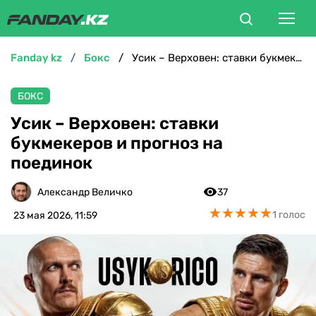
fanday kz
бокс
Усик – Верховен: ставки букмекеров и прогноз на поединок
ФУТБОЛ
БОКС
БОКС
Усик – Верховен: ставки
букмекеров и прогноз на
ММА
поединок
ТЕННИС
Александр Величко
37
★
★
★
★
★
★
★
★
★
★
1 голос
23 мая 2026, 11:59
ХОККЕЙ
ФУТЗАЛ
ВЕЛОСПОРТ