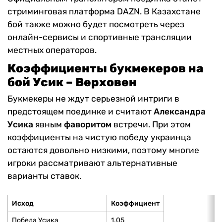
стриминговая платформа DAZN. В Казахстане
бой также можно будет посмотреть через
онлайн-сервисы и спортивные трансляции
местных операторов.
Коэффициенты букмекеров на
бой Усик – Верховен
Букмекеры не ждут серьезной интриги в
предстоящем поединке и считают
Александра
Усика
явным
фаворитом
встречи. При этом
коэффициенты на чистую победу украинца
остаются довольно низкими, поэтому многие
игроки рассматривают альтернативные
варианты ставок.
Исход
Коэффициент
Победа Усика
1.05