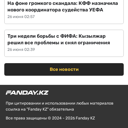
На фоне громкого скандала: КФФ назначила
нового координатора судейства УЕФА
26 июня 02:57
Три недели борьбы с ФИФА: Кызылжар
решил все проблемы и снял ограничения
26 июня 02:39
Все новости
При цитировании и использовании любых материалов
ссылка на "Fanday KZ" обязательна
Все права защищены © 2024 - 2026 Fanday KZ