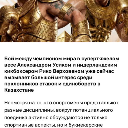
ЧМ-2026
ДРУГИЕ
БУКМЕКЕРЫ
Бой между чемпионом мира в супертяжелом
весе Александром Усиком и нидерландским
кикбоксером Рико Верховеном уже сейчас
вызывает большой интерес среди
поклонников ставок и единоборств в
Казахстане
Несмотря на то, что спортсмены представляют
разные дисциплины, вокруг потенциального
поединка активно обсуждаются не только
спортивные аспекты, но и букмекерские