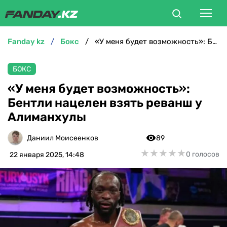
fanday kz
бокс
«У меня будет возможность»: Бентли нацелен взять реванш у Алиманхулы
ФУТБОЛ
БОКС
БОКС
«У меня будет возможность»:
Бентли нацелен взять реванш у
ММА
Алиманхулы
ТЕННИС
Даниил Моисеенков
89
★
★
★
★
★
★
★
★
★
★
0 голосов
22 января 2025, 14:48
ХОККЕЙ
ФУТЗАЛ
ВЕЛОСПОРТ