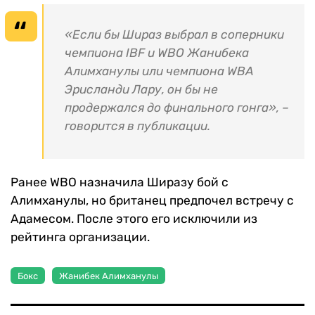
«Если бы Шираз выбрал в соперники
чемпиона IBF и WBO Жанибека
Алимханулы или чемпиона WBA
Эрисланди Лару, он бы не
продержался до финального гонга», –
говорится в публикации.
Ранее WBO назначила Ширазу бой с
Алимханулы, но британец предпочел встречу с
Адамесом. После этого его исключили из
рейтинга организации.
Бокс
Жанибек Алимханулы