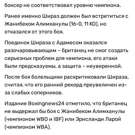
боксер не соответствовал уровню чемпиона.
Ранее именно Шираз должен был встретиться с
Жанибеком Алимханулы (16-0, 11 KO), но
отказался от этого боя.
Поединок Шираза с Адамесом оказался
разочаровывающим – британец не смог создать
серьезных проблем для чемпиона, его атаки
были предсказуемы, а защита – неуверенной.
После боя болельщики раскритиковали Шираза,
считая, что его ранний рекорд преувеличен из-
за слабых соперников.
Издание Boxingnews24 отметило, что британец
не выдержал бы боя с Жанибеком Алимханулы
(чемпионом WBO и IBF) или Эрисланди Ларой
(чемпионом WBA).