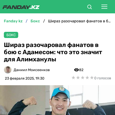
fanday kz
бокс
Шираз разочаровал фанатов в бою с Адамесом: что это значит для Алимханулы
ФУТБОЛ
БОКС
БОКС
Шираз разочаровал фанатов в
бою с Адамесом: что это значит
ММА
для Алимханулы
ТЕННИС
Даниил Моисеенков
82
★
★
★
★
★
★
★
★
★
★
0 голосов
23 февраля 2025, 19:30
ХОККЕЙ
ФУТЗАЛ
ВЕЛОСПОРТ