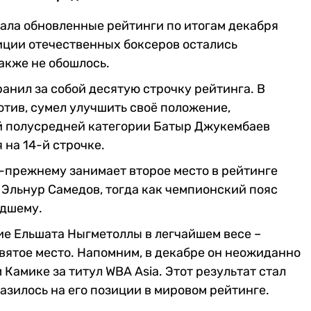
ала обновленные рейтинги по итогам декабря
зиции отечественных боксеров остались
акже не обошлось.
анил за собой десятую строчку рейтинга. В
тив, сумел улучшить своё положение,
вой полусредней категории Батыр Джукембаев
 на 14-й строчке.
о-прежнему занимает второе место в рейтинге
Эльнур Самедов, тогда как чемпионский пояс
адшему.
е Ельшата Ныгметоллы в легчайшем весе –
вятое место. Напомним, в декабре он неожиданно
амике за титул WBA Asia. Этот результат стал
разилось на его позиции в мировом рейтинге.