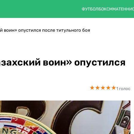
ФУТБОЛ
БОКС
ММА
ТЕННИ
й воин» опустился после титульного боя
азахский воин» опустился
★
★
★
★
★
★
★
★
★
★
1 голос