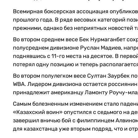
Всемирная боксерская ассоциация опубликов
прошлого года. В ряде весовых категорий по
прежними, однако без неприятных новостей т
Во втором среднем весе Бек Нурмаганбет сохр
полусреднем дивизионе Руслан Мадиев, напро
поднявшись с 11-го места на десятое. В пер
потерял одну позицию и теперь располагается
Во втором полулегком весе Султан Заурбек п
WBA. Лидером дивизиона остается россиянин 
принадлежит американцу Ламонту Роучу-мл
Самым болезненным изменением стало падени
«Казахский воин» опустился с седьмого на де
завершил вничью бой с филиппинцем Алвином К
для казахстанца уже вторым подряд, что и от