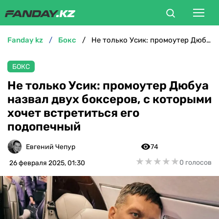
fanday kz
бокс
Не только Усик: промоутер Дюбуа назвал двух боксеров, с которыми хочет встретиться его подопечный
ФУТБОЛ
БОКС
БОКС
Не только Усик: промоутер Дюбуа
назвал двух боксеров, с которыми
ММА
хочет встретиться его
подопечный
ТЕННИС
Евгений Чепур
74
ХОККЕЙ
★
★
★
★
★
★
★
★
★
★
0 голосов
26 февраля 2025, 01:30
ФУТЗАЛ
ВЕЛОСПОРТ