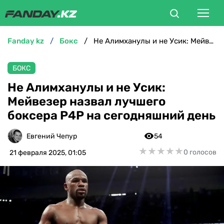
fanday kz
бокс
Не Алимханулы и не Усик: Мейвезер назвал лучшего боксера Р4Р на сегодняшний день
ФУТБОЛ
БОКС
БОКС
Не Алимханулы и не Усик:
Мейвезер назвал лучшего
ММА
боксера Р4Р на сегодняшний день
ТЕННИС
Евгений Чепур
54
★
★
★
★
★
★
★
★
★
★
0 голосов
21 февраля 2025, 01:05
ХОККЕЙ
ФУТЗАЛ
ВЕЛОСПОРТ