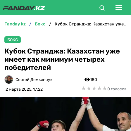
fanday kz
бокс
Кубок Странджа: Казахстан уже имеет как минимум четырех победителей
ФУТБОЛ
БОКС
БОКС
Кубок Странджа: Казахстан уже
имеет как минимум четырех
ММА
победителей
ТЕННИС
Сергей Демьянчук
180
★
★
★
★
★
★
★
★
★
★
0 голосов
2 марта 2025, 17:22
ХОККЕЙ
ФУТЗАЛ
ВЕЛОСПОРТ