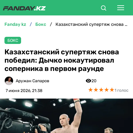
fanday kz
бокс
Казахстанский супертяж снова победил: Дычко нокаутировал соперника в первом раунде
ФУТБОЛ
БОКС
БОКС
Казахстанский супертяж снова
победил: Дычко нокаутировал
ММА
соперника в первом раунде
ТЕННИС
Аружан Сапаров
20
★
★
★
★
★
★
★
★
★
★
1 голос
7 июня 2026, 21:38
ХОККЕЙ
ФУТЗАЛ
ВЕЛОСПОРТ