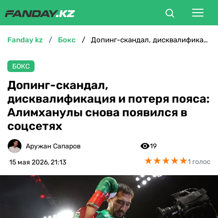
fanday kz
бокс
Допинг-скандал, дисквалификация и потеря пояса: Алимханулы снова появился в соцсетях
ФУТБОЛ
БОКС
БОКС
Допинг-скандал,
дисквалификация и потеря пояса:
ММА
Алимханулы снова появился в
соцсетях
ТЕННИС
Аружан Сапаров
19
ХОККЕЙ
★
★
★
★
★
★
★
★
★
★
1 голос
15 мая 2026, 21:13
ФУТЗАЛ
ВЕЛОСПОРТ